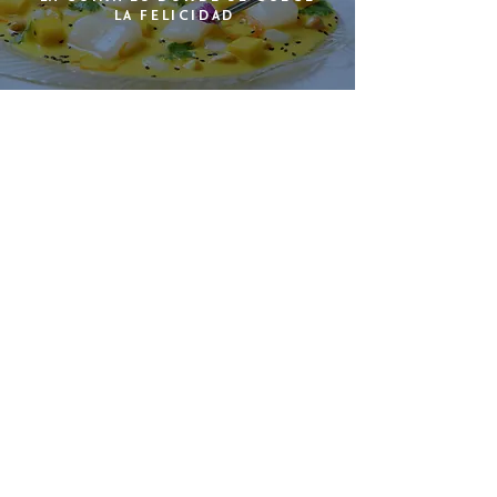
LA FELICIDAD
ESPÍRITU CUINA SANT PAU
PLATOS PARA COMPARTIR
CON EL ALMA DEL MARESME
Y SABORES DE BRASIL
La cuina es el eje, el compás, el centro neurálgico de
la sociedad, es donde empieza y acaba la fiesta, es
donde se cuece la felicidad. Este es el espíritu que
encuentras en Cuina San Pau. Platos para compartir
que tienen como pilar el producto, que buscan reflejar
el origen de los chefs, el local donde está situado y el
recorrido profesional que les une. Puedes sentir los
aromas de Brasil y disfrutar de la esencia del
Maresme, todo eso en un espacio único.