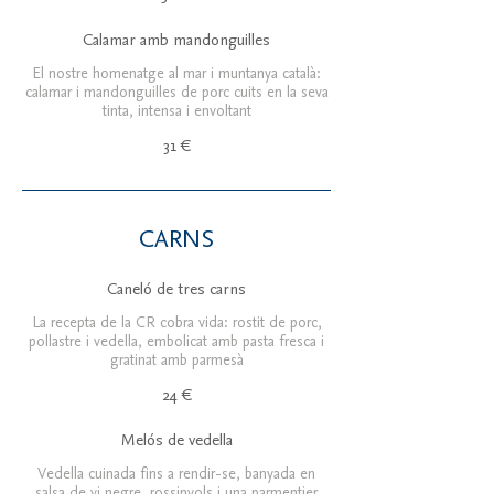
Calamar amb mandonguilles
El nostre homenatge al mar i muntanya català:
calamar i mandonguilles de porc cuits en la seva
tinta, intensa i envoltant
31 €
CARNS
Caneló de tres carns
La recepta de la CR cobra vida: rostit de porc,
pollastre i vedella, embolicat amb pasta fresca i
gratinat amb parmesà
24 €
Melós de vedella
Vedella cuinada fins a rendir-se, banyada en
salsa de vi negre, rossinyols i una parmentier