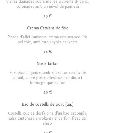
Vieires daurades sobre molles cruixents d-ibèric,
coronades amb un núvol de parmesà
19 €
Crema Catalana de foie
Picada d’ullet llaminera: crema catalana seduïda
pel foie, amb carquinyolis cruixents
18 €
Steak tàrtar
Filet picat a ganivet amb el seu toc canalla de
picant, sobre gofre artesà de mandioca i
formatge que es fon
20 €
Bao de costella de porc (2u.)
Costella que es desfà dins d'un bao esponjós,
salsa cantonesa envoltant i el perfum fresc del
shiso
19 €