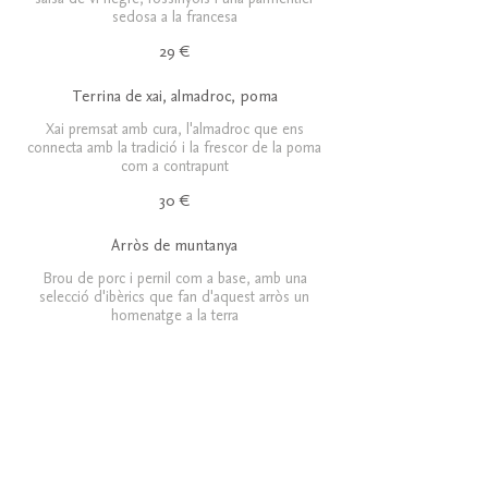
sedosa a la francesa
29 €
Terrina de xai, almadroc, poma
Xai premsat amb cura, l'almadroc que ens
connecta amb la tradició i la frescor de la poma
com a contrapunt
30 €
Arròs de muntanya
Brou de porc i pernil com a base, amb una
selecció d'ibèrics que fan d'aquest arròs un
homenatge a la terra
30 €
VEGETAL