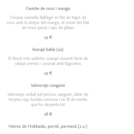
Ceviche de coco i mango
Tonyina vermella Balfegó en llet de trigre de
coco amb la dolçor del mango, el cruixir del blat
de moro peruà i xips de plàtan
19 €
Acarajé bahià (2u)
El Brasil més autèntic: acarajé cruixent farcit de
vatapá cremós i coronat amb llagostins
19 €
Salmorejo sanguini
Salmorejo seduït pel préssec sanguini, tàrtar de
tonyina roja, burrata cremosa i un fil de menta
que ho desperta tot
18 €
Vieires de Hokkaido, pernil, parmesà (2 u.)