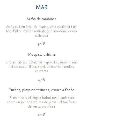
MAR
Arròs de carabiner
Arròs cuit en brou de marisc, amb carabiner i un
toc d’allioli d’alls escalivats que arrodoneix cada
cullerada
30 €
Moqueca bahiana
El Brasil abraça Catalunya: rap cuit suaument amb
llet de coco i llima, servit amb arròs i molles
cruixents
29 €
Turbot, pinya en textures, escarola frisée
El mar troba el tròpic: turbot rostit amb cura
sobre un joc de textures de pinya i el toc fresc
de l'escarola frisée
30 €