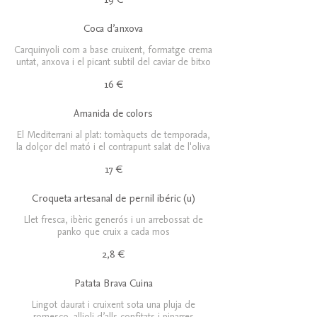
Coca d’anxova
Carquinyoli com a base cruixent, formatge crema
untat, anxova i el picant subtil del caviar de bitxo
16 €
Amanida de colors
El Mediterrani al plat: tomàquets de temporada,
la dolçor del mató i el contrapunt salat de l'oliva
17 €
Croqueta artesanal de pernil ibéric (u)
Llet fresca, ibèric generós i un arrebossat de
panko que cruix a cada mos
2,8 €
Patata Brava Cuina
Lingot daurat i cruixent sota una pluja de
romesco, allioli d’alls confitats i piparres