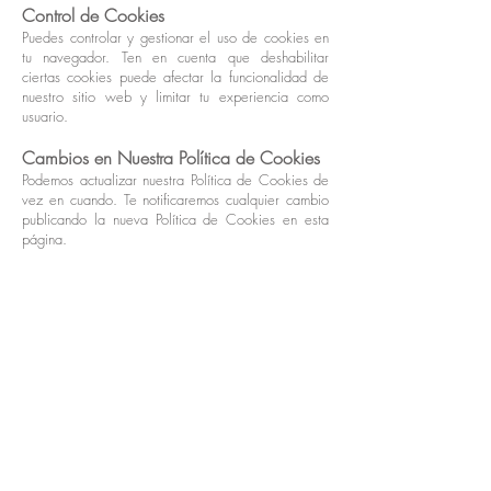
Control de Cookies
Puedes controlar y gestionar el uso de cookies en
tu navegador. Ten en cuenta que deshabilitar
ciertas cookies puede afectar la funcionalidad de
nuestro sitio web y limitar tu experiencia como
usuario.
Cambios en Nuestra Política de Cookies
Podemos actualizar nuestra Política de Cookies de
vez en cuando. Te notificaremos cualquier cambio
publicando la nueva Política de Cookies en esta
página.
Contacto
Si tienes alguna pregunta sobre nuestra Política de
Cookies, por favor contáctanos a través de
comunicación@cuina-santpau.cat
Al utilizar nuestra web, aceptas el uso de cookies
de acuerdo con esta Política de Cookies.